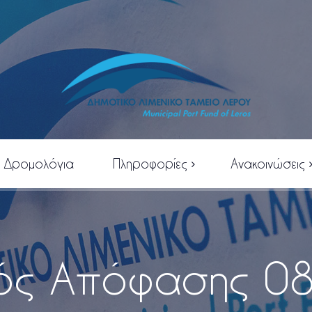
Δρομολόγια
Πληροφορίες
Ανακοινώσεις
Η Λέρος
Προσκλήσεις Δ.Σ.
Το Αγαθονήσι
Αποφάσεις Δ.Σ.
Χρήσιμα Τηλέφωνα
Νέα
ός Απόφασης 0